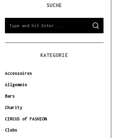
SUCHE
S
S
e
E
a
A
R
r
C
H
c
h
KATEGORIE
f
o
Accessoires
r
:
Allgemein
Bars
Charity
CIRCUS of FASHION
Clubs