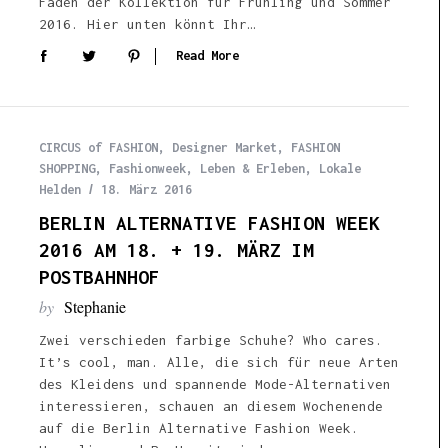
Faden der Kollektion für Frühling und Sommer
2016. Hier unten könnt Ihr…
Read More
CIRCUS of FASHION
,
Designer Market
,
FASHION
SHOPPING
,
Fashionweek
,
Leben & Erleben
,
Lokale
Helden
18. März 2016
BERLIN ALTERNATIVE FASHION WEEK
2016 AM 18. + 19. MÄRZ IM
POSTBAHNHOF
by
Stephanie
Zwei verschieden farbige Schuhe? Who cares.
It’s cool, man. Alle, die sich für neue Arten
des Kleidens und spannende Mode-Alternativen
interessieren, schauen an diesem Wochenende
auf die Berlin Alternative Fashion Week.