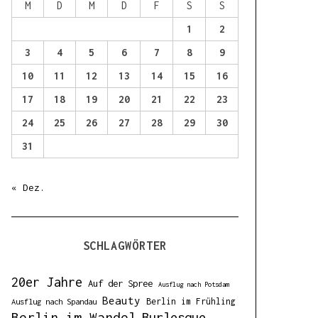
o
M
D
M
D
F
S
S
r
1
2
:
3
4
5
6
7
8
9
10
11
12
13
14
15
16
17
18
19
20
21
22
23
24
25
26
27
28
29
30
31
« Dez.
SCHLAGWÖRTER
20er Jahre
Auf der Spree
Ausflug nach Potsdam
Beauty
Berlin im Frühling
Ausflug nach Spandau
Berlin im Wandel
Burlesque