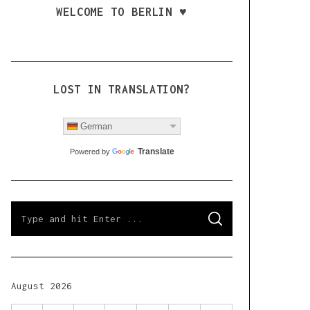
WELCOME TO BERLIN ♥
LOST IN TRANSLATION?
German
Translate
Powered by
S
S
e
E
a
A
R
r
C
H
c
h
August 2026
f