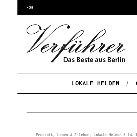
HOME
LOKALE HELDEN
Freizeit
,
Leben & Erleben
,
Lokale Helden
14. 