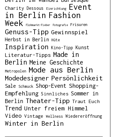
Event
Charity
Dessous
Einrichtung
in Berlin
Fashion
Week
Frisuren
Flohmarkt-Fieber
Fotografie
Genuss-Tipp
Gewinnspiel
Herbst in Berlin
Hüte
Inspiration
Kunst
Kino-Tipp
Made in
Literatur-Tipps
Berlin
Meine Geschichte
Mode aus Berlin
Metropolen
Modedesigner
Persönlichkeit
Shopping-
Shop-Event
Sale
Schmuck
Empfehlung
Sommer in
Sinnliches
Theater-Tipp
Berlin
Traut Euch
Trend
Unter freiem Himmel
Video
Vintage
Wiedereröffnung
Wellness
Winter in Berlin