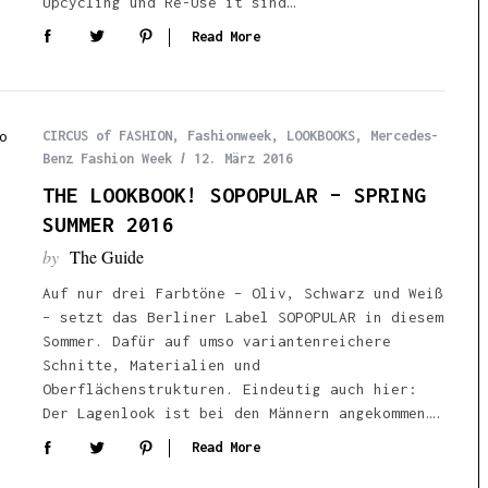
Upcycling und Re-Use it sind…
Read More
CIRCUS of FASHION
,
Fashionweek
,
LOOKBOOKS
,
Mercedes-
Benz Fashion Week
12. März 2016
THE LOOKBOOK! SOPOPULAR – SPRING
SUMMER 2016
by
The Guide
Auf nur drei Farbtöne – Oliv, Schwarz und Weiß
– setzt das Berliner Label SOPOPULAR in diesem
Sommer. Dafür auf umso variantenreichere
Schnitte, Materialien und
Oberflächenstrukturen. Eindeutig auch hier:
Der Lagenlook ist bei den Männern angekommen….
Read More