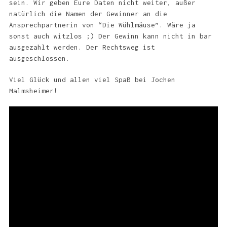
sein. Wir geben Eure Daten nicht weiter, außer
natürlich die Namen der Gewinner an die
Ansprechpartnerin von “Die Wühlmäuse”. Wäre ja
sonst auch witzlos ;) Der Gewinn kann nicht in bar
ausgezahlt werden. Der Rechtsweg ist
ausgeschlossen.
Viel Glück und allen viel Spaß bei Jochen
Malmsheimer!