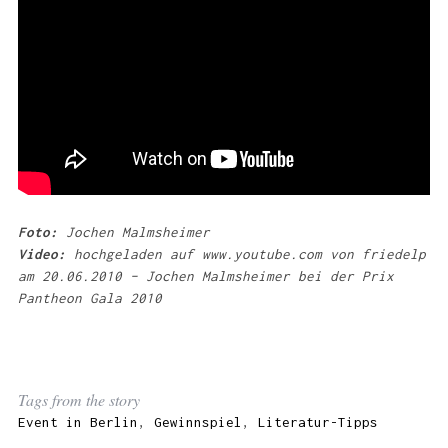
Foto:
Jochen Malmsheimer
Video:
hochgeladen auf www.youtube.com von friedelp
am 20.06.2010 –
Jochen Malmsheimer bei der Prix
Pantheon Gala 2010
Tags from the story
Event in Berlin
,
Gewinnspiel
,
Literatur-Tipps