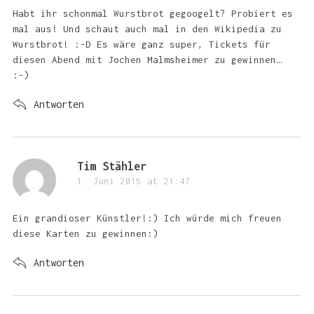
s
Habt ihr schonmal Wurstbrot gegoogelt? Probiert es
S
:
mal aus! Und schaut auch mal in den Wikipedia zu
e
a
Wurstbrot! :-D Es wäre ganz super, Tickets für
r
diesen Abend mit Jochen Malmsheimer zu gewinnen…
c
:-)
h
f
Antworten
o
r
:
s
Tim Stähler
a
1. Juni 2015 at 21:47
y
s
Ein grandioser Künstler!:) Ich würde mich freuen
:
diese Karten zu gewinnen:)
Antworten