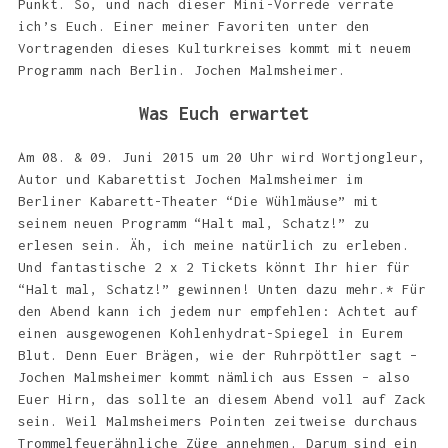
Punkt. So, und nach dieser Mini-Vorrede verrate
ich’s Euch. Einer meiner Favoriten unter den
Vortragenden dieses Kulturkreises kommt mit neuem
Programm nach Berlin. Jochen Malmsheimer.
Was Euch erwartet
Am 08. & 09. Juni 2015 um 20 Uhr wird Wortjongleur,
Autor und Kabarettist Jochen Malmsheimer im
Berliner Kabarett-Theater “Die Wühlmäuse” mit
seinem neuen Programm “Halt mal, Schatz!” zu
erlesen sein. Äh, ich meine natürlich zu erleben.
Und fantastische 2 x 2 Tickets könnt Ihr hier für
“Halt mal, Schatz!” gewinnen! Unten dazu mehr.* Für
den Abend kann ich jedem nur empfehlen: Achtet auf
einen ausgewogenen Kohlenhydrat-Spiegel in Eurem
Blut. Denn Euer Brägen, wie der Ruhrpöttler sagt –
Jochen Malmsheimer kommt nämlich aus Essen – also
Euer Hirn, das sollte an diesem Abend voll auf Zack
sein. Weil Malmsheimers Pointen zeitweise durchaus
Trommelfeuerähnliche Züge annehmen. Darum sind ein