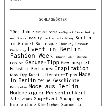
SCHLAGWÖRTER
20er Jahre
Auf der Spree
Ausflug
Ausflug nach Potsdam
Berlin
Beauty
Berlin im Frühling
nach Spandau
im Wandel
Burlesque
Charity
Dessous
Event in Berlin
Einrichtung
Fashion Week
Flohmarkt-Fieber
Fotografie
Genuss-Tipp
Gewinnspiel
Frisuren
Inspiration
Herbst in Berlin
Hüte
Made
Literatur-Tipps
Kunst
Kino-Tipp
in Berlin
Meine Geschichte
Mode aus Berlin
Metropolen
Modedesigner
Persönlichkeit
Shopping-
Shop-Event
Sale
Schmuck
Empfehlung
Sommer in
Sinnliches