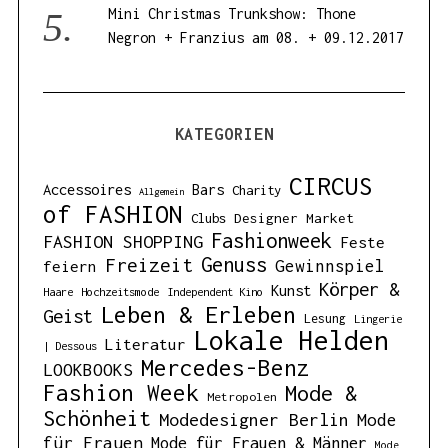
Mini Christmas Trunkshow: Thone
Negron + Franzius am 08. + 09.12.2017
KATEGORIEN
CIRCUS
Accessoires
Bars
Charity
Allgemein
of FASHION
Designer Market
Clubs
Fashionweek
FASHION SHOPPING
Feste
Genuss
Freizeit
Gewinnspiel
feiern
Körper &
Kunst
Haare
Hochzeitsmode
Independent Kino
Leben & Erleben
Geist
Lesung
Lingerie
Lokale Helden
Literatur
| Dessous
Mercedes-Benz
LOOKBOOKS
Fashion Week
Mode &
Metropolen
Schönheit
Modedesigner Berlin
Mode
für Frauen
Mode für Frauen & Männer
Mode