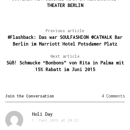
THEATER BERLIN
Previous article
#Flashback: Das war SOULFASHION @CATWALK Bar
Berlin im Marriott Hotel Potsdamer Platz
Next article
Süß! Schmucke “Bonbons” von Rita in Palma mit
15% Rabatt im Juni 2015
Join the Conversation
4 Comments
s
Holi Day
a
1. Juni 2015 at 20:22
y