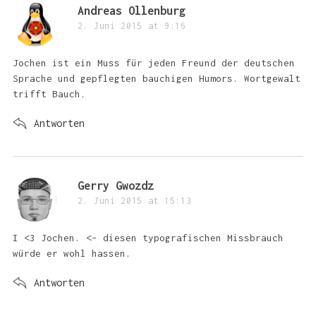
s
Andreas Ollenburg
a
2. Juni 2015 at 9:16
y
s
Jochen ist ein Muss für jeden Freund der deutschen
:
Sprache und gepflegten bauchigen Humors. Wortgewalt
trifft Bauch.
Antworten
s
Gerry Gwozdz
a
2. Juni 2015 at 15:13
y
s
I <3 Jochen. <– diesen typografischen Missbrauch
:
würde er wohl hassen.
Antworten