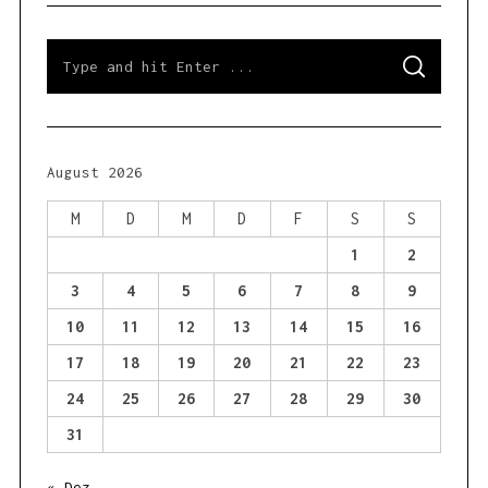
S
S
e
E
a
A
R
r
C
H
c
h
August 2026
f
o
M
D
M
D
F
S
S
r
1
2
:
3
4
5
6
7
8
9
10
11
12
13
14
15
16
17
18
19
20
21
22
23
24
25
26
27
28
29
30
31
« Dez.