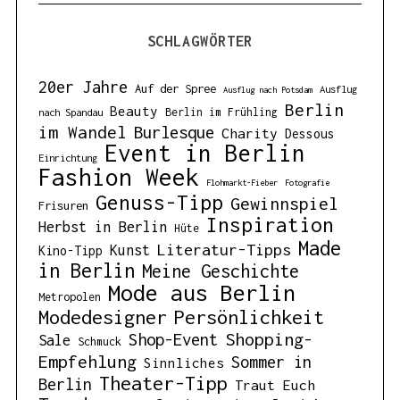
SCHLAGWÖRTER
20er Jahre
Auf der Spree
Ausflug
Ausflug nach Potsdam
Berlin
Beauty
Berlin im Frühling
nach Spandau
im Wandel
Burlesque
Charity
Dessous
Event in Berlin
Einrichtung
Fashion Week
Flohmarkt-Fieber
Fotografie
Genuss-Tipp
Gewinnspiel
Frisuren
Inspiration
Herbst in Berlin
Hüte
Made
Literatur-Tipps
Kunst
Kino-Tipp
in Berlin
Meine Geschichte
Mode aus Berlin
Metropolen
Modedesigner
Persönlichkeit
Shopping-
Shop-Event
Sale
Schmuck
Empfehlung
Sommer in
Sinnliches
Theater-Tipp
Berlin
Traut Euch