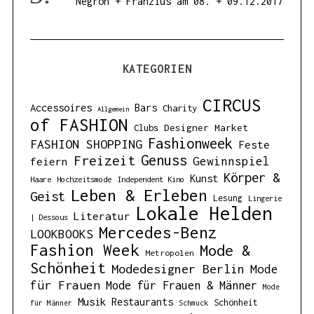
Negron + Franzius am 08. + 09.12.2017
KATEGORIEN
CIRCUS
Accessoires
Bars
Charity
Allgemein
of FASHION
Designer Market
Clubs
Fashionweek
FASHION SHOPPING
Feste
Genuss
Freizeit
Gewinnspiel
feiern
Körper &
Kunst
Haare
Hochzeitsmode
Independent Kino
Leben & Erleben
Geist
Lesung
Lingerie
Lokale Helden
Literatur
| Dessous
Mercedes-Benz
LOOKBOOKS
Fashion Week
Mode &
Metropolen
Schönheit
Modedesigner Berlin
Mode
für Frauen
Mode für Frauen & Männer
Mode
Musik
Restaurants
Schönheit
für Männer
Schmuck