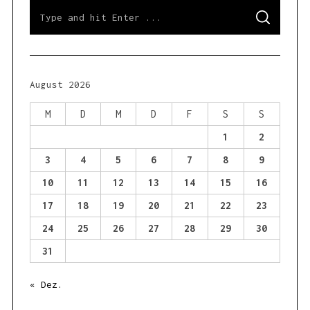
S
S
e
E
a
A
R
r
C
H
c
h
August 2026
f
o
M
D
M
D
F
S
S
r
1
2
:
3
4
5
6
7
8
9
10
11
12
13
14
15
16
17
18
19
20
21
22
23
24
25
26
27
28
29
30
31
« Dez.