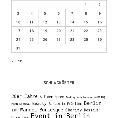
r
1
2
:
3
4
5
6
7
8
9
10
11
12
13
14
15
16
17
18
19
20
21
22
23
24
25
26
27
28
29
30
31
« Dez.
SCHLAGWÖRTER
20er Jahre
Auf der Spree
Ausflug
Ausflug nach Potsdam
Berlin
Beauty
Berlin im Frühling
nach Spandau
im Wandel
Burlesque
Charity
Dessous
Event in Berlin
Einrichtung