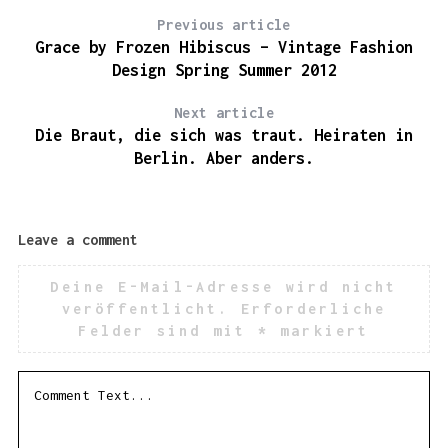
S
e
Previous article
a
Grace by Frozen Hibiscus – Vintage Fashion
r
Design Spring Summer 2012
c
h
f
Next article
o
Die Braut, die sich was traut. Heiraten in
r
Berlin. Aber anders.
:
Leave a comment
Deine E-Mail-Adresse wird nicht
veröffentlicht.
Erforderliche
Felder sind mit
*
markiert