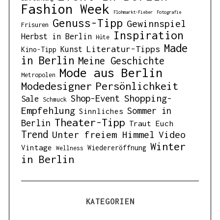
Fashion Week
Flohmarkt-Fieber
Fotografie
Genuss-Tipp
Gewinnspiel
Frisuren
Inspiration
Herbst in Berlin
Hüte
Made
Literatur-Tipps
Kunst
Kino-Tipp
in Berlin
Meine Geschichte
Mode aus Berlin
Metropolen
Modedesigner
Persönlichkeit
Shopping-
Shop-Event
Sale
Schmuck
Empfehlung
Sommer in
Sinnliches
Theater-Tipp
Berlin
Traut Euch
Trend
Unter freiem Himmel
Video
Winter
Vintage
Wiedereröffnung
Wellness
in Berlin
KATEGORIEN