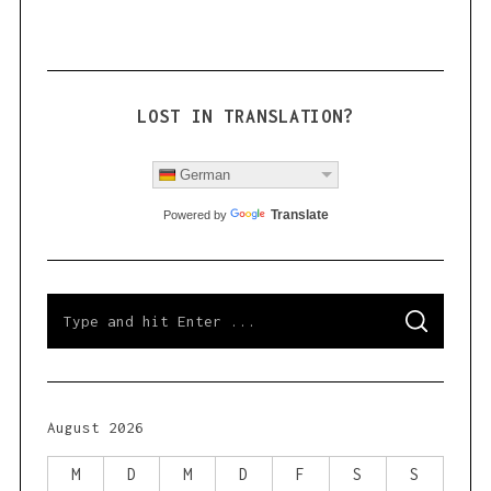
LOST IN TRANSLATION?
German
Translate
Powered by
S
S
e
E
a
A
R
r
C
H
c
h
August 2026
f
o
M
D
M
D
F
S
S