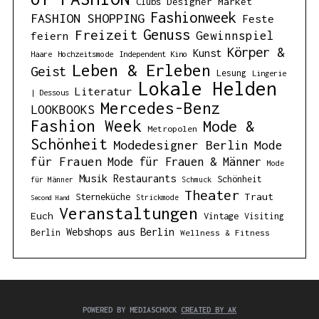
Designer Market
Clubs
Fashionweek
FASHION SHOPPING
Feste
Genuss
Freizeit
Gewinnspiel
feiern
Körper &
Kunst
Haare
Hochzeitsmode
Independent Kino
Leben & Erleben
Geist
Lesung
Lingerie
Lokale Helden
Literatur
| Dessous
Mercedes-Benz
LOOKBOOKS
Fashion Week
Mode &
Metropolen
Schönheit
Modedesigner Berlin
Mode
für Frauen
Mode für Frauen & Männer
Mode
Musik
Restaurants
Schönheit
für Männer
Schmuck
Theater
Traut
Sterneküche
Strickmode
Second Hand
Veranstaltungen
Euch
Vintage
Visiting
Webshops aus Berlin
Berlin
Wellness & Fitness
POWERED BY MEDIASCHOCK
CREATED BY AK