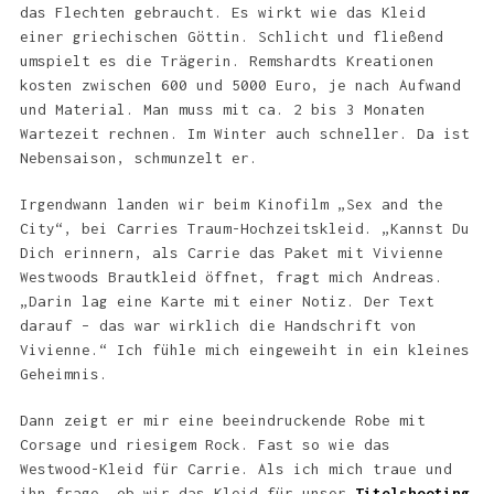
das Flechten gebraucht. Es wirkt wie das Kleid
einer griechischen Göttin. Schlicht und fließend
umspielt es die Trägerin. Remshardts Kreationen
kosten zwischen 600 und 5000 Euro, je nach Aufwand
und Material. Man muss mit ca. 2 bis 3 Monaten
Wartezeit rechnen. Im Winter auch schneller. Da ist
Nebensaison, schmunzelt er.
Irgendwann landen wir beim Kinofilm „Sex and the
City“, bei Carries Traum-Hochzeitskleid. „Kannst Du
Dich erinnern, als Carrie das Paket mit Vivienne
Westwoods Brautkleid öffnet, fragt mich Andreas.
„Darin lag eine Karte mit einer Notiz. Der Text
darauf – das war wirklich die Handschrift von
Vivienne.“ Ich fühle mich eingeweiht in ein kleines
Geheimnis.
Dann zeigt er mir eine beeindruckende Robe mit
Corsage und riesigem Rock. Fast so wie das
Westwood-Kleid für Carrie. Als ich mich traue und
ihn frage, ob wir das Kleid für unser
Titelshooting