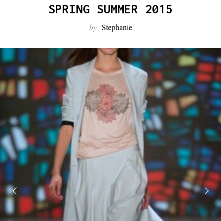
:
SPRING SUMMER 2015
by
Stephanie