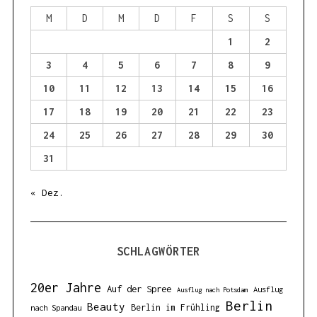
f
o
M
D
M
D
F
S
S
r
1
2
:
3
4
5
6
7
8
9
10
11
12
13
14
15
16
17
18
19
20
21
22
23
24
25
26
27
28
29
30
31
« Dez.
SCHLAGWÖRTER
20er Jahre
Auf der Spree
Ausflug
Ausflug nach Potsdam
Berlin
Beauty
Berlin im Frühling
nach Spandau