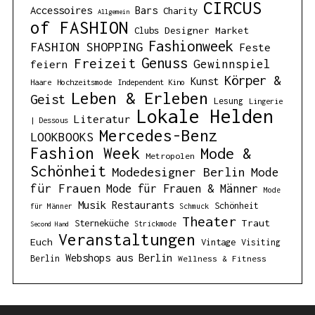
CIRCUS
Accessoires
Bars
Charity
Allgemein
of FASHION
Designer Market
Clubs
Fashionweek
FASHION SHOPPING
Feste
Genuss
Freizeit
Gewinnspiel
feiern
Körper &
Kunst
Haare
Hochzeitsmode
Independent Kino
Leben & Erleben
Geist
Lesung
Lingerie
Lokale Helden
Literatur
| Dessous
Mercedes-Benz
LOOKBOOKS
Fashion Week
Mode &
Metropolen
Schönheit
Modedesigner Berlin
Mode
für Frauen
Mode für Frauen & Männer
Mode
Musik
Restaurants
Schönheit
für Männer
Schmuck
Theater
Traut
Sterneküche
Strickmode
Second Hand
Veranstaltungen
Euch
Vintage
Visiting
Webshops aus Berlin
Berlin
Wellness & Fitness