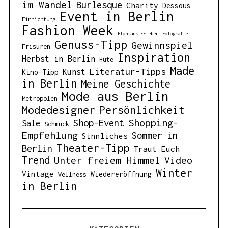
im Wandel
Burlesque
Charity
Dessous
Event in Berlin
Einrichtung
Fashion Week
Flohmarkt-Fieber
Fotografie
Genuss-Tipp
Gewinnspiel
Frisuren
Inspiration
Herbst in Berlin
Hüte
Made
Literatur-Tipps
Kunst
Kino-Tipp
in Berlin
Meine Geschichte
Mode aus Berlin
Metropolen
Modedesigner
Persönlichkeit
Shopping-
Shop-Event
Sale
Schmuck
Empfehlung
Sommer in
Sinnliches
Theater-Tipp
Berlin
Traut Euch
Trend
Unter freiem Himmel
Video
Winter
Vintage
Wiedereröffnung
Wellness
in Berlin