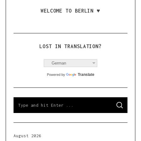
WELCOME TO BERLIN ♥
LOST IN TRANSLATION?
S
e
German
a
r
c
Translate
Powered by
h
f
o
r
S
:
S
e
E
a
A
R
r
C
H
c
h
August 2026