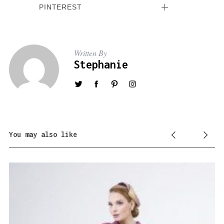
PINTEREST
Written By
Stephanie
You may also like
D