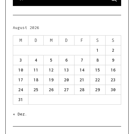
e
E
a
A
R
r
C
H
c
h
August 2026
f
o
M
D
M
D
F
S
S
r
1
2
:
3
4
5
6
7
8
9
10
11
12
13
14
15
16
17
18
19
20
21
22
23
24
25
26
27
28
29
30
31
« Dez.