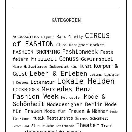
KATEGORIEN
CIRCUS
Accessoires
Bars
Charity
Allgemein
of FASHION
Designer Market
Clubs
Fashionweek
FASHION SHOPPING
Feste
Genuss
Freizeit
Gewinnspiel
feiern
Körper &
Kunst
Haare
Hochzeitsmode
Independent Kino
Leben & Erleben
Geist
Lesung
Lingerie
Lokale Helden
Literatur
| Dessous
Mercedes-Benz
LOOKBOOKS
Fashion Week
Mode &
Metropolen
Schönheit
Modedesigner Berlin
Mode
für Frauen
Mode für Frauen & Männer
Mode
Musik
Restaurants
Schönheit
für Männer
Schmuck
Theater
Traut
Sterneküche
Strickmode
Second Hand