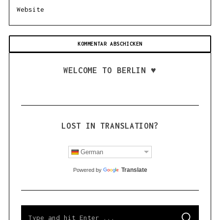
r
c
h
f
o
r
:
WELCOME TO BERLIN ♥
LOST IN TRANSLATION?
German
Translate
Powered by
S
S