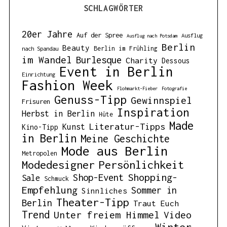
SCHLAGWÖRTER
20er Jahre
Auf der Spree
Ausflug
Ausflug nach Potsdam
Berlin
Beauty
Berlin im Frühling
nach Spandau
im Wandel
Burlesque
Charity
Dessous
Event in Berlin
Einrichtung
Fashion Week
Flohmarkt-Fieber
Fotografie
Genuss-Tipp
Gewinnspiel
Frisuren
Inspiration
Herbst in Berlin
Hüte
Made
Literatur-Tipps
Kunst
Kino-Tipp
in Berlin
Meine Geschichte
Mode aus Berlin
Metropolen
Modedesigner
Persönlichkeit
Shopping-
Shop-Event
Sale
Schmuck
Empfehlung
Sommer in
Sinnliches
Theater-Tipp
Berlin
Traut Euch
Trend
Unter freiem Himmel
Video
Winter