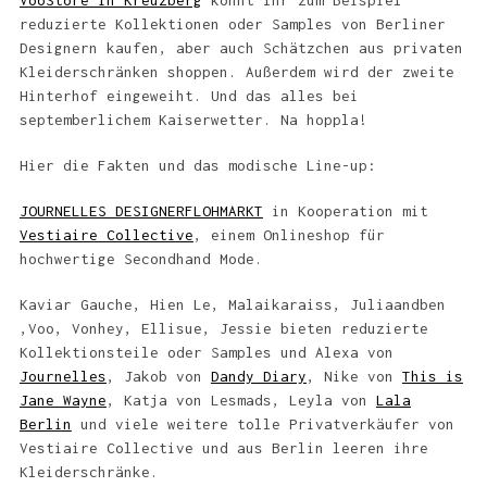
VooStore in Kreuzberg
könnt Ihr zum Beispiel
reduzierte Kollektionen oder Samples von Berliner
Designern kaufen, aber auch Schätzchen aus privaten
Kleiderschränken shoppen. Außerdem wird der zweite
Hinterhof eingeweiht. Und das alles bei
septemberlichem Kaiserwetter. Na hoppla!
Hier die Fakten und das modische Line-up:
JOURNELLES DESIGNERFLOHMARKT
in Kooperation mit
Vestiaire Collective
, einem Onlineshop für
hochwertige Secondhand Mode.
Kaviar Gauche, Hien Le, Malaikaraiss, Juliaandben
,Voo, Vonhey, Ellisue, Jessie bieten reduzierte
Kollektionsteile oder Samples und Alexa von
Journelles
, Jakob von
Dandy Diary
, Nike von
This is
Jane Wayne
, Katja von Lesmads, Leyla von
Lala
Berlin
und viele weitere tolle Privatverkäufer von
Vestiaire Collective und aus Berlin leeren ihre
Kleiderschränke.