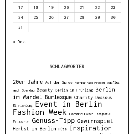
17
18
19
20
21
22
23
24
25
26
27
28
29
30
31
« Dez.
SCHLAGWÖRTER
20er Jahre
Auf der Spree
Ausflug
Ausflug nach Potsdam
Berlin
Beauty
Berlin im Frühling
nach Spandau
im Wandel
Burlesque
Charity
Dessous
Event in Berlin
Einrichtung
Fashion Week
Flohmarkt-Fieber
Fotografie
Genuss-Tipp
Gewinnspiel
Frisuren
Inspiration
Herbst in Berlin
Hüte