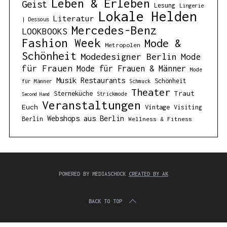
Leben & Erleben
Geist
Lesung
Lingerie
Lokale Helden
Literatur
| Dessous
Mercedes-Benz
LOOKBOOKS
Fashion Week
Mode &
Metropolen
Schönheit
Modedesigner Berlin
Mode
für Frauen
Mode für Frauen & Männer
Mode
Musik
Restaurants
Schönheit
für Männer
Schmuck
Theater
Traut
Sterneküche
Strickmode
Second Hand
Veranstaltungen
Euch
Vintage
Visiting
Webshops aus Berlin
Berlin
Wellness & Fitness
POWERED BY MEDIASCHOCK
CREATED BY AK
BACK TO TOP