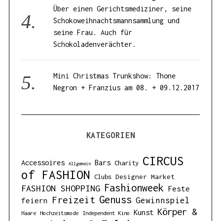
Über einen Gerichtsmediziner, seine
Schokoweihnachtsmannsammlung und
seine Frau. Auch für
Schokoladenverächter.
Mini Christmas Trunkshow: Thone
Negron + Franzius am 08. + 09.12.2017
KATEGORIEN
CIRCUS
Accessoires
Bars
Charity
Allgemein
of FASHION
Designer Market
Clubs
Fashionweek
FASHION SHOPPING
Feste
Genuss
Freizeit
Gewinnspiel
feiern
Körper &
Kunst
Haare
Hochzeitsmode
Independent Kino