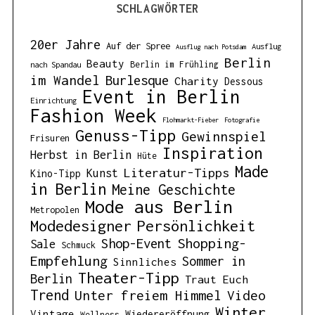
SCHLAGWÖRTER
20er Jahre
Auf der Spree
Ausflug
Ausflug nach Potsdam
Berlin
Beauty
Berlin im Frühling
nach Spandau
im Wandel
Burlesque
Charity
Dessous
Event in Berlin
Einrichtung
Fashion Week
Flohmarkt-Fieber
Fotografie
Genuss-Tipp
Gewinnspiel
Frisuren
Inspiration
Herbst in Berlin
Hüte
Made
Literatur-Tipps
Kunst
Kino-Tipp
in Berlin
Meine Geschichte
Mode aus Berlin
Metropolen
Modedesigner
Persönlichkeit
Shopping-
Shop-Event
Sale
Schmuck
Empfehlung
Sommer in
Sinnliches
Theater-Tipp
Berlin
Traut Euch
Trend
Unter freiem Himmel
Video
Winter
Vintage
Wiedereröffnung
Wellness