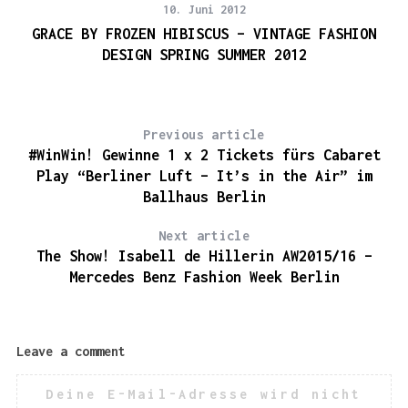
10. Juni 2012
GRACE BY FROZEN HIBISCUS – VINTAGE FASHION
DESIGN SPRING SUMMER 2012
Previous article
#WinWin! Gewinne 1 x 2 Tickets fürs Cabaret
Play “Berliner Luft – It’s in the Air” im
Ballhaus Berlin
Next article
The Show! Isabell de Hillerin AW2015/16 –
Mercedes Benz Fashion Week Berlin
S
e
a
r
Leave a comment
c
h
Deine E-Mail-Adresse wird nicht
f