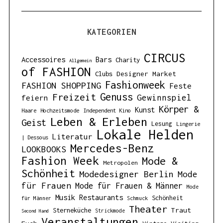
KATEGORIEN
CIRCUS
Accessoires
Bars
Charity
Allgemein
of FASHION
Designer Market
Clubs
Fashionweek
FASHION SHOPPING
Feste
Genuss
Freizeit
Gewinnspiel
feiern
Körper &
Kunst
Haare
Hochzeitsmode
Independent Kino
Leben & Erleben
Geist
Lesung
Lingerie
Lokale Helden
Literatur
| Dessous
Mercedes-Benz
LOOKBOOKS
Fashion Week
Mode &
Metropolen
Schönheit
Modedesigner Berlin
Mode
für Frauen
Mode für Frauen & Männer
Mode
Musik
Restaurants
Schönheit
für Männer
Schmuck
Theater
Traut
Sterneküche
Strickmode
Second Hand
Veranstaltungen