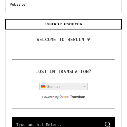
WELCOME TO BERLIN ♥
LOST IN TRANSLATION?
German
Translate
Powered by
S
S
e