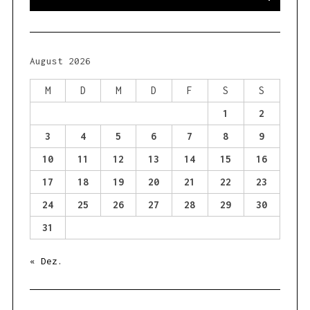
E
a
A
R
r
C
H
c
h
August 2026
f
o
M
D
M
D
F
S
S
r
1
2
:
3
4
5
6
7
8
9
10
11
12
13
14
15
16
17
18
19
20
21
22
23
24
25
26
27
28
29
30
31
« Dez.