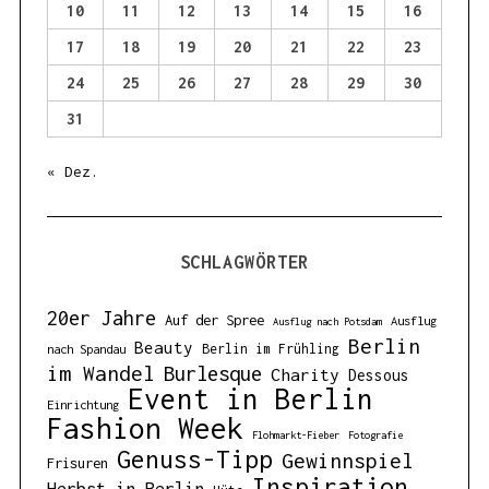
10
11
12
13
14
15
16
17
18
19
20
21
22
23
24
25
26
27
28
29
30
31
« Dez.
SCHLAGWÖRTER
20er Jahre
Auf der Spree
Ausflug
Ausflug nach Potsdam
Berlin
Beauty
Berlin im Frühling
nach Spandau
im Wandel
Burlesque
Charity
Dessous
Event in Berlin
Einrichtung
Fashion Week
Flohmarkt-Fieber
Fotografie
Genuss-Tipp
Gewinnspiel
Frisuren
Inspiration