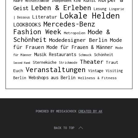
Kunst
Haare
Hochzeitsmode
Independent Kino
Leben & Erleben
Geist
Lesung
Lingerie
Lokale Helden
Literatur
| Dessous
Mercedes-Benz
LOOKBOOKS
Fashion Week
Mode &
Metropolen
Schönheit
Modedesigner Berlin
Mode
für Frauen
Mode für Frauen & Männer
Mode
Musik
Restaurants
Schönheit
für Männer
Schmuck
Theater
Traut
Sterneküche
Strickmode
Second Hand
Veranstaltungen
Euch
Vintage
Visiting
Webshops aus Berlin
Berlin
Wellness & Fitness
POWERED BY MEDIASCHOCK
CREATED BY AK
BACK TO TOP