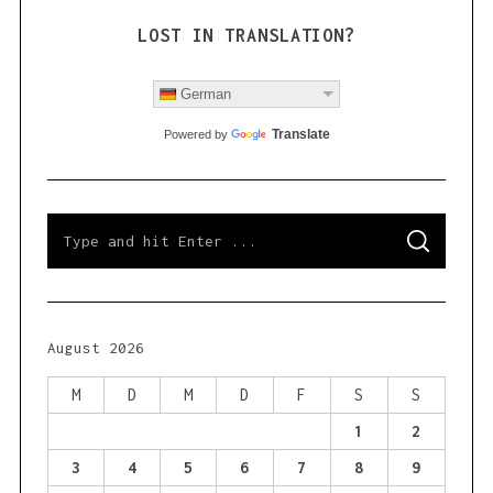
:
LOST IN TRANSLATION?
German
Translate
Powered by
S
S
e
E
a
A
R
r
C
H
c
h
August 2026
f
o
M
D
M
D
F
S
S
r
1
2
:
3
4
5
6
7
8
9