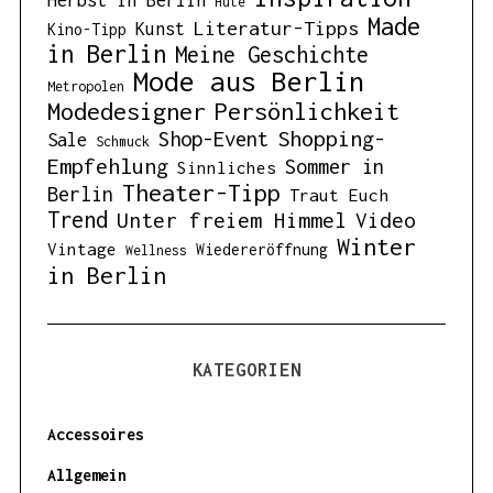
Herbst in Berlin
Hüte
Made
Literatur-Tipps
Kunst
Kino-Tipp
in Berlin
Meine Geschichte
Mode aus Berlin
Metropolen
Modedesigner
Persönlichkeit
Shopping-
Shop-Event
Sale
Schmuck
Empfehlung
Sommer in
Sinnliches
Theater-Tipp
Berlin
Traut Euch
Trend
Unter freiem Himmel
Video
Winter
Vintage
Wiedereröffnung
Wellness
in Berlin
KATEGORIEN
Accessoires
Allgemein