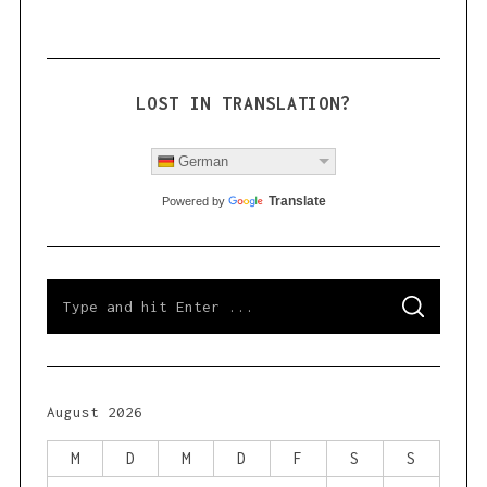
LOST IN TRANSLATION?
German
Translate
Powered by
S
S
e
E
a
A
R
r
C
H
c
h
August 2026
f
o
M
D
M
D
F
S
S
r