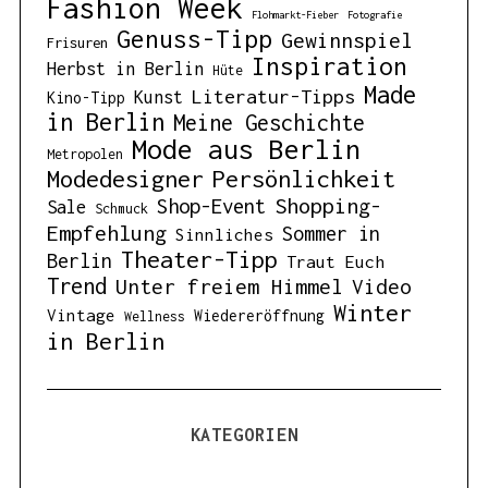
Fashion Week
Flohmarkt-Fieber
Fotografie
Genuss-Tipp
Gewinnspiel
Frisuren
Inspiration
Herbst in Berlin
Hüte
Made
Literatur-Tipps
Kunst
Kino-Tipp
in Berlin
Meine Geschichte
Mode aus Berlin
Metropolen
Modedesigner
Persönlichkeit
Shopping-
Shop-Event
Sale
Schmuck
Empfehlung
Sommer in
Sinnliches
Theater-Tipp
Berlin
Traut Euch
Trend
Unter freiem Himmel
Video
Winter
Vintage
Wiedereröffnung
Wellness
in Berlin
KATEGORIEN