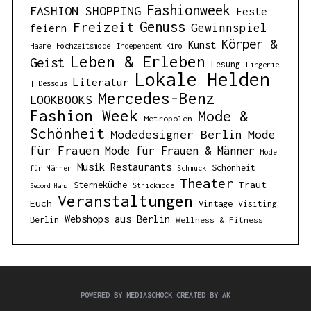
Fashionweek
FASHION SHOPPING
Feste
Genuss
Freizeit
Gewinnspiel
feiern
Körper &
Kunst
Haare
Hochzeitsmode
Independent Kino
Leben & Erleben
Geist
Lesung
Lingerie
Lokale Helden
Literatur
| Dessous
Mercedes-Benz
LOOKBOOKS
Fashion Week
Mode &
Metropolen
Schönheit
Modedesigner Berlin
Mode
für Frauen
Mode für Frauen & Männer
Mode
Musik
Restaurants
Schönheit
für Männer
Schmuck
Theater
Traut
Sterneküche
Strickmode
Second Hand
Veranstaltungen
Euch
Vintage
Visiting
Webshops aus Berlin
Berlin
Wellness & Fitness
POWERED BY MEDIASCHOCK
CREATED BY AK