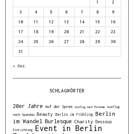
1
2
:
3
4
5
6
7
8
9
10
11
12
13
14
15
16
17
18
19
20
21
22
23
24
25
26
27
28
29
30
31
« Dez.
SCHLAGWÖRTER
20er Jahre
Auf der Spree
Ausflug
Ausflug nach Potsdam
Berlin
Beauty
Berlin im Frühling
nach Spandau
im Wandel
Burlesque
Charity
Dessous
Event in Berlin
Einrichtung