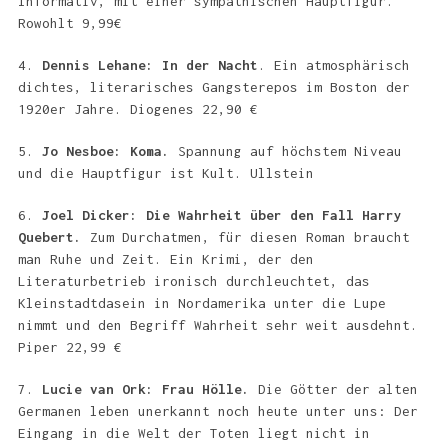
Informativ, mit einer sympathischen Hauptfigur.
Rowohlt 9,99€
4.
Dennis Lehane: In der Nacht
. Ein atmosphärisch
dichtes, literarisches Gangsterepos im Boston der
1920er Jahre. Diogenes 22,90 €
5.
Jo Nesboe: Koma.
Spannung auf höchstem Niveau
und die Hauptfigur ist Kult. Ullstein
6.
Joel Dicker: Die Wahrheit über den Fall Harry
Quebert.
Zum Durchatmen, für diesen Roman braucht
man Ruhe und Zeit. Ein Krimi, der den
Literaturbetrieb ironisch durchleuchtet, das
Kleinstadtdasein in Nordamerika unter die Lupe
nimmt und den Begriff Wahrheit sehr weit ausdehnt.
Piper 22,99 €
7.
Lucie van Ork: Frau Hölle.
Die Götter der alten
Germanen leben unerkannt noch heute unter uns: Der
Eingang in die Welt der Toten liegt nicht in