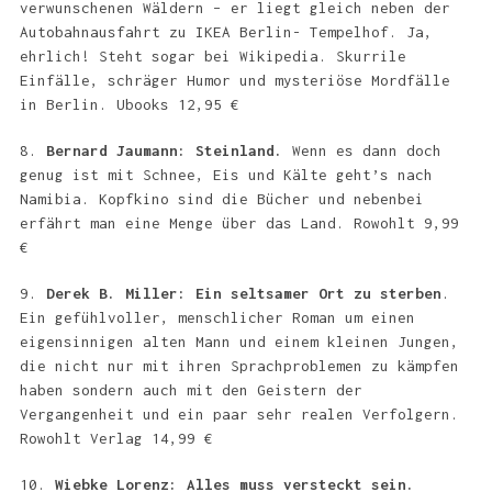
verwunschenen Wäldern – er liegt gleich neben der
Autobahnausfahrt zu IKEA Berlin- Tempelhof. Ja,
ehrlich! Steht sogar bei Wikipedia. Skurrile
Einfälle, schräger Humor und mysteriöse Mordfälle
in Berlin. Ubooks 12,95 €
8.
Bernard Jaumann: Steinland.
Wenn es dann doch
genug ist mit Schnee, Eis und Kälte geht’s nach
Namibia. Kopfkino sind die Bücher und nebenbei
erfährt man eine Menge über das Land. Rowohlt 9,99
€
9.
Derek B. Miller: Ein seltsamer Ort zu sterben
.
Ein gefühlvoller, menschlicher Roman um einen
eigensinnigen alten Mann und einem kleinen Jungen,
die nicht nur mit ihren Sprachproblemen zu kämpfen
haben sondern auch mit den Geistern der
Vergangenheit und ein paar sehr realen Verfolgern.
Rowohlt Verlag 14,99 €
10.
Wiebke Lorenz: Alles muss versteckt sein.