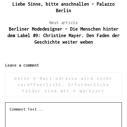
S
Liebe Sinne, bitte anschnallen – Palazzo
e
Berlin
a
r
c
Next article
h
Berliner Modedesigner – Die Menschen hinter
f
dem Label #9: Christine Mayer. Den Faden der
o
r
Geschichte weiter weben
:
5.
Leave a comment
Deine E-Mail-Adresse wird nicht
veröffentlicht.
Erforderliche
Felder sind mit
*
markiert