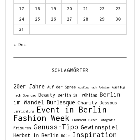
17
18
19
20
21
22
23
24
25
26
27
28
29
30
31
« Dez.
SCHLAGWÖRTER
20er Jahre
Auf der Spree
Ausflug
Ausflug nach Potsdam
Berlin
Beauty
Berlin im Frühling
nach Spandau
im Wandel
Burlesque
Charity
Dessous
Event in Berlin
Einrichtung
Fashion Week
Flohmarkt-Fieber
Fotografie
Genuss-Tipp
Gewinnspiel
Frisuren
Inspiration
Herbst in Berlin
Hüte