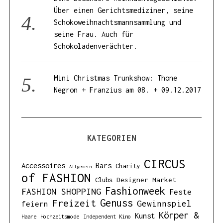
Über einen Gerichtsmediziner, seine
Schokoweihnachtsmannsammlung und
seine Frau. Auch für
Schokoladenverächter.
Mini Christmas Trunkshow: Thone
Negron + Franzius am 08. + 09.12.2017
KATEGORIEN
CIRCUS
Accessoires
Bars
Charity
Allgemein
of FASHION
Designer Market
Clubs
Fashionweek
FASHION SHOPPING
Feste
Genuss
Freizeit
Gewinnspiel
feiern
Körper &
Kunst
Haare
Hochzeitsmode
Independent Kino