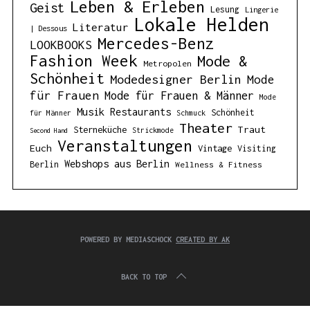
Leben & Erleben
Geist
Lesung
Lingerie
Lokale Helden
Literatur
| Dessous
Mercedes-Benz
LOOKBOOKS
Fashion Week
Mode &
Metropolen
Schönheit
Modedesigner Berlin
Mode
für Frauen
Mode für Frauen & Männer
Mode
Musik
Restaurants
Schönheit
für Männer
Schmuck
Theater
Traut
Sterneküche
Strickmode
Second Hand
Veranstaltungen
Euch
Vintage
Visiting
Webshops aus Berlin
Berlin
Wellness & Fitness
POWERED BY MEDIASCHOCK
CREATED BY AK
BACK TO TOP